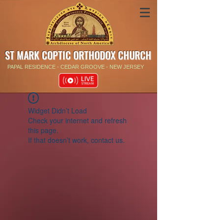
ST MARK COPTIC ORTHODOX CHURCH
PAPAL RESIDENCE - CEDAR GROOVE - NEW JERSEY
Widget Didn’t Load
Check your internet and refresh
this page.
If that doesn’t work, contact us.