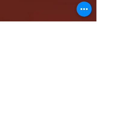
كاتدرائية الشهيد مار مرقس الرسول بالمقر البابوي
بنيو جيرسي - شمال أمريكا
www.stmarkna.com
support@stmarkna.com
Web Designer: Samuel Oncy.