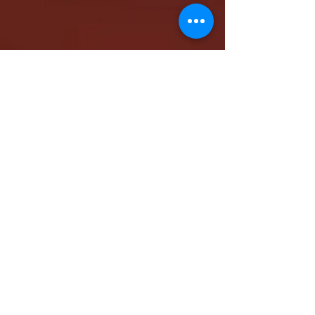
كاتدرائية الشهيد مار مرقس الرسول بالمقر البابوي
بنيو جيرسي - شمال أمريكا
www.stmarkna.com
support@stmarkna.com
Web Designer: Samuel Oncy.