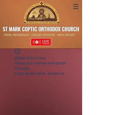
ST MARK COPTIC ORTHODOX CHURCH
PAPAL RESIDENCE - CEDAR GROOVE - NEW JERSEY
Widget Didn’t Load
Check your internet and refresh
this page.
If that doesn’t work, contact us.