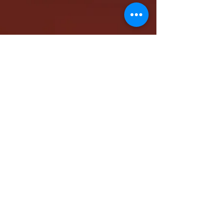
كاتدرائية الشهيد مار مرقس الرسول بالمقر البابوي
بنيو جيرسي - شمال أمريكا
www.stmarkna.com
support@stmarkna.com
Web Designer: Samuel Oncy.