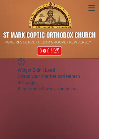
ST MARK COPTIC ORTHODOX CHURCH
PAPAL RESIDENCE - CEDAR GROOVE - NEW JERSEY
Widget Didn’t Load
Check your internet and refresh
this page.
If that doesn’t work, contact us.