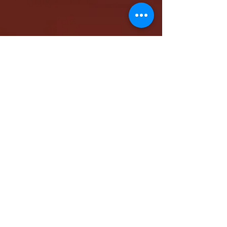
كاتدرائية الشهيد مار مرقس الرسول بالمقر البابوي
بنيو جيرسي - شمال أمريكا
www.stmarkna.com
support@stmarkna.com
Web Designer: Samuel Oncy.