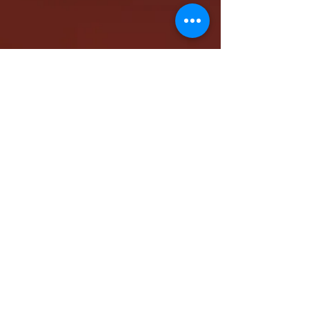
كاتدرائية الشهيد مار مرقس الرسول بالمقر البابوي
بنيو جيرسي - شمال أمريكا
www.stmarkna.com
support@stmarkna.com
Web Designer: Samuel Oncy.