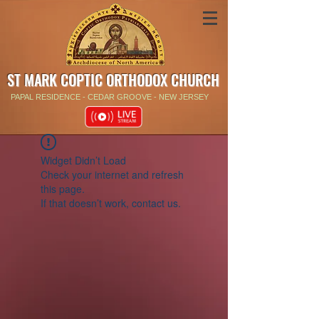
ST MARK COPTIC ORTHODOX CHURCH
PAPAL RESIDENCE - CEDAR GROOVE - NEW JERSEY
Widget Didn’t Load
Check your internet and refresh
this page.
If that doesn’t work, contact us.