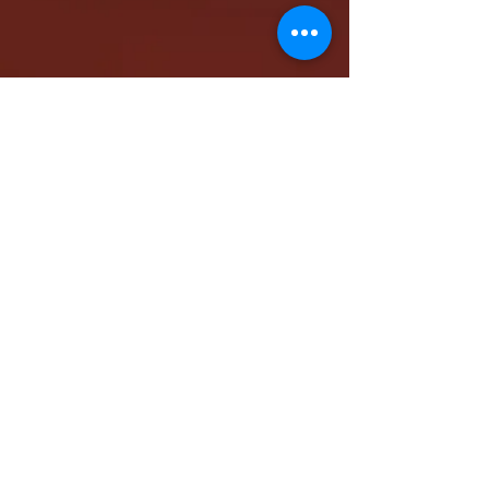
كاتدرائية الشهيد مار مرقس الرسول بالمقر البابوي
بنيو جيرسي - شمال أمريكا
www.stmarkna.com
support@stmarkna.com
Web Designer: Samuel Oncy.