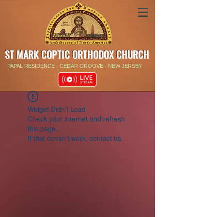
ST MARK COPTIC ORTHODOX CHURCH
PAPAL RESIDENCE - CEDAR GROOVE - NEW JERSEY
Widget Didn’t Load
Check your internet and refresh
this page.
If that doesn’t work, contact us.