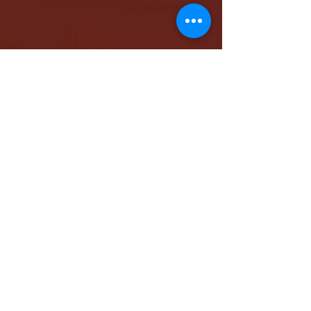
كاتدرائية الشهيد مار مرقس الرسول بالمقر البابوي
بنيو جيرسي - شمال أمريكا
www.stmarkna.com
support@stmarkna.com
Web Designer: Samuel Oncy.