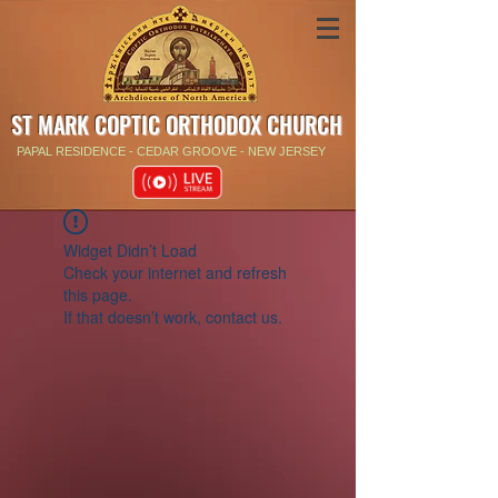
ST MARK COPTIC ORTHODOX CHURCH
PAPAL RESIDENCE - CEDAR GROOVE - NEW JERSEY
Widget Didn’t Load
Check your internet and refresh
this page.
If that doesn’t work, contact us.