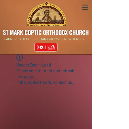
ST MARK COPTIC ORTHODOX CHURCH
PAPAL RESIDENCE - CEDAR GROOVE - NEW JERSEY
Widget Didn’t Load
Check your internet and refresh
this page.
If that doesn’t work, contact us.