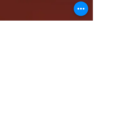
كاتدرائية الشهيد مار مرقس الرسول بالمقر البابوي
بنيو جيرسي - شمال أمريكا
www.stmarkna.com
support@stmarkna.com
Web Designer: Samuel Oncy.