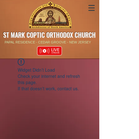
ST MARK COPTIC ORTHODOX CHURCH
PAPAL RESIDENCE - CEDAR GROOVE - NEW JERSEY
Widget Didn’t Load
Check your internet and refresh
this page.
If that doesn’t work, contact us.