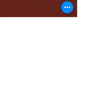
كاتدرائية الشهيد مار مرقس الرسول بالمقر البابوي
بنيو جيرسي - شمال أمريكا
www.stmarkna.com
support@stmarkna.com
Web Designer: Samuel Oncy.