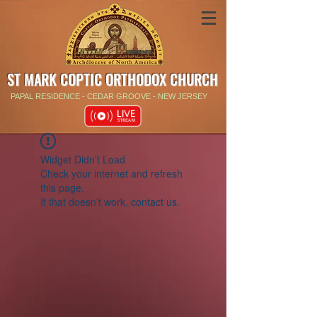
ST MARK COPTIC ORTHODOX CHURCH
PAPAL RESIDENCE - CEDAR GROOVE - NEW JERSEY
Widget Didn’t Load
Check your internet and refresh
this page.
If that doesn’t work, contact us.