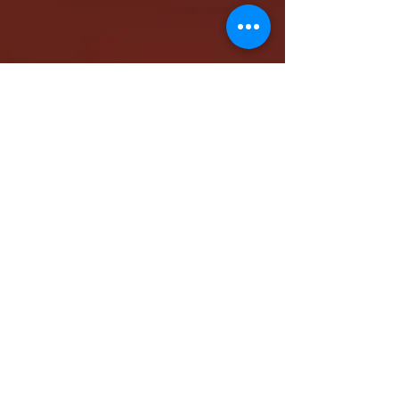
كاتدرائية الشهيد مار مرقس الرسول بالمقر البابوي
بنيو جيرسي - شمال أمريكا
www.stmarkna.com
support@stmarkna.com
Web Designer: Samuel Oncy.