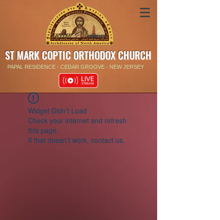
ST MARK COPTIC ORTHODOX CHURCH
PAPAL RESIDENCE - CEDAR GROOVE - NEW JERSEY
Widget Didn’t Load
Check your internet and refresh
this page.
If that doesn’t work, contact us.