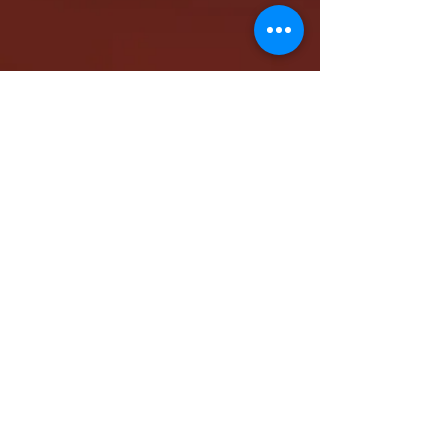
كاتدرائية الشهيد مار مرقس الرسول بالمقر البابوي
بنيو جيرسي - شمال أمريكا
www.stmarkna.com
support@stmarkna.com
Web Designer: Samuel Oncy.