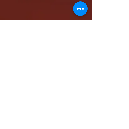
كاتدرائية الشهيد مار مرقس الرسول بالمقر البابوي
بنيو جيرسي - شمال أمريكا
www.stmarkna.com
support@stmarkna.com
Web Designer: Samuel Oncy.