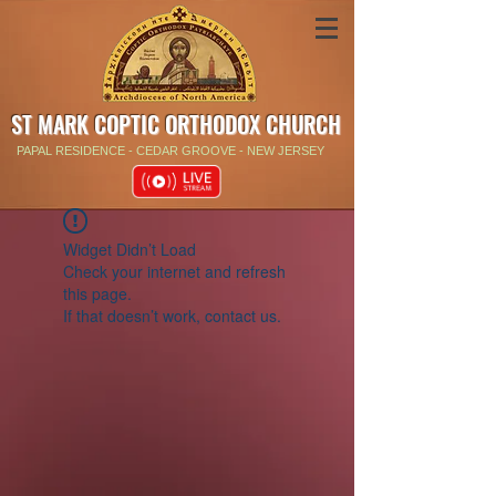
ST MARK COPTIC ORTHODOX CHURCH
PAPAL RESIDENCE - CEDAR GROOVE - NEW JERSEY
Widget Didn’t Load
Check your internet and refresh
this page.
If that doesn’t work, contact us.