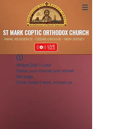
ST MARK COPTIC ORTHODOX CHURCH
PAPAL RESIDENCE - CEDAR GROOVE - NEW JERSEY
Widget Didn’t Load
Check your internet and refresh
this page.
If that doesn’t work, contact us.