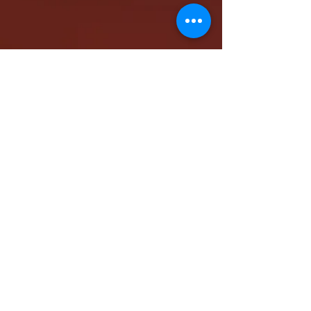
كاتدرائية الشهيد مار مرقس الرسول بالمقر البابوي
بنيو جيرسي - شمال أمريكا
www.stmarkna.com
support@stmarkna.com
Web Designer: Samuel Oncy.