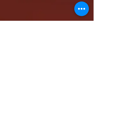
كاتدرائية الشهيد مار مرقس الرسول بالمقر البابوي
بنيو جيرسي - شمال أمريكا
www.stmarkna.com
support@stmarkna.com
Web Designer: Samuel Oncy.