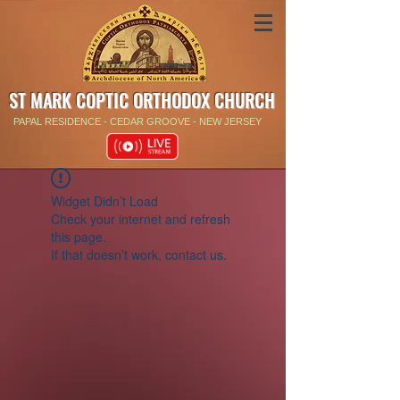
ST MARK COPTIC ORTHODOX CHURCH
PAPAL RESIDENCE - CEDAR GROOVE - NEW JERSEY
Widget Didn’t Load
Check your internet and refresh
this page.
If that doesn’t work, contact us.