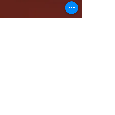
كاتدرائية الشهيد مار مرقس الرسول بالمقر البابوي
بنيو جيرسي - شمال أمريكا
www.stmarkna.com
support@stmarkna.com
Web Designer: Samuel Oncy.