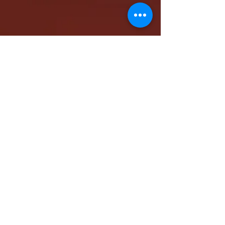
كاتدرائية الشهيد مار مرقس الرسول بالمقر البابوي
بنيو جيرسي - شمال أمريكا
www.stmarkna.com
support@stmarkna.com
Web Designer: Samuel Oncy.