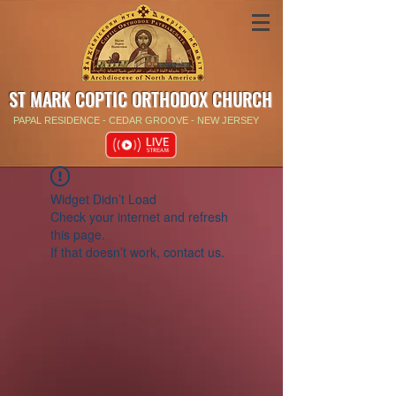
ST MARK COPTIC ORTHODOX CHURCH
PAPAL RESIDENCE - CEDAR GROOVE - NEW JERSEY
Widget Didn’t Load
Check your internet and refresh
this page.
If that doesn’t work, contact us.