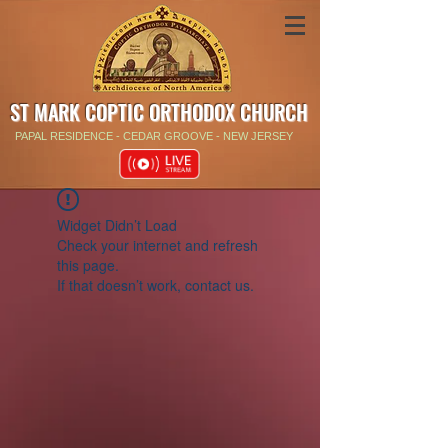
ST MARK COPTIC ORTHODOX CHURCH
PAPAL RESIDENCE - CEDAR GROOVE - NEW JERSEY
Widget Didn’t Load
Check your internet and refresh
this page.
If that doesn’t work, contact us.