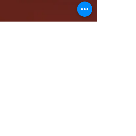
كاتدرائية الشهيد مار مرقس الرسول بالمقر البابوي
بنيو جيرسي - شمال أمريكا
www.stmarkna.com
support@stmarkna.com
Web Designer: Samuel Oncy.