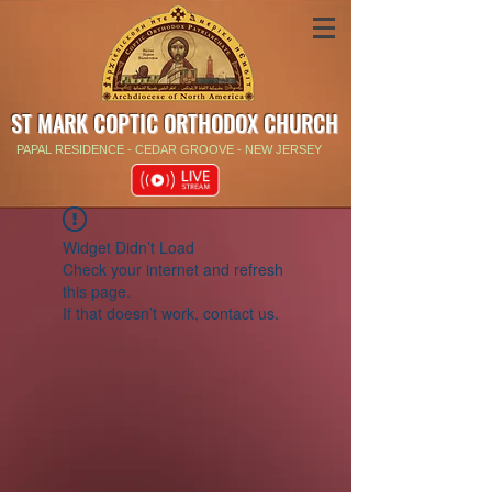
ST MARK COPTIC ORTHODOX CHURCH
PAPAL RESIDENCE - CEDAR GROOVE - NEW JERSEY
Widget Didn’t Load
Check your internet and refresh
this page.
If that doesn’t work, contact us.