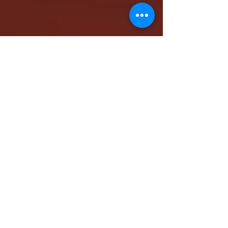
كاتدرائية الشهيد مار مرقس الرسول بالمقر البابوي
بنيو جيرسي - شمال أمريكا
www.stmarkna.com
support@stmarkna.com
Web Designer: Samuel Oncy.