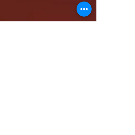
كاتدرائية الشهيد مار مرقس الرسول بالمقر البابوي
بنيو جيرسي - شمال أمريكا
www.stmarkna.com
support@stmarkna.com
Web Designer: Samuel Oncy.