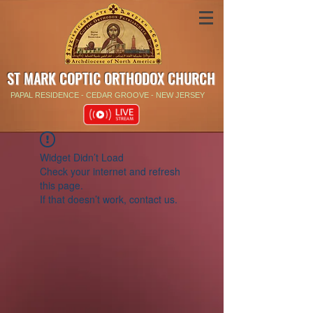
ST MARK COPTIC ORTHODOX CHURCH
PAPAL RESIDENCE - CEDAR GROOVE - NEW JERSEY
Widget Didn’t Load
Check your internet and refresh
this page.
If that doesn’t work, contact us.