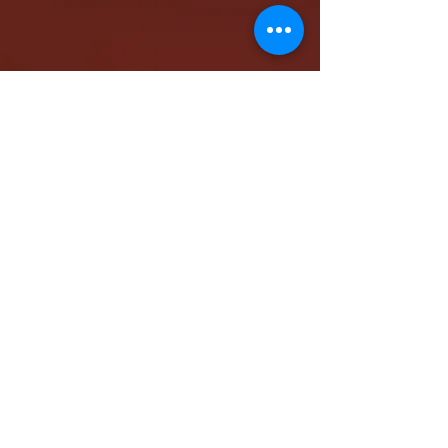
كاتدرائية الشهيد مار مرقس الرسول بالمقر البابوي
بنيو جيرسي - شمال أمريكا
www.stmarkna.com
support@stmarkna.com
Web Designer: Samuel Oncy.