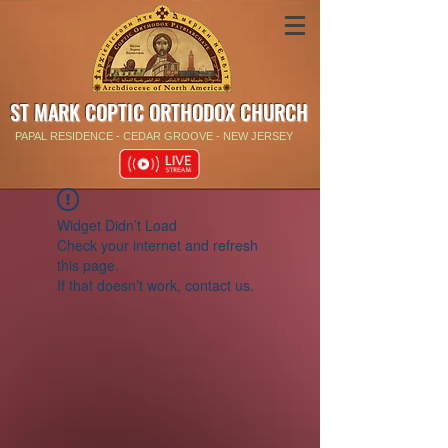
ST MARK COPTIC ORTHODOX CHURCH
PAPAL RESIDENCE - CEDAR GROOVE - NEW JERSEY
Widget Didn’t Load
Check your internet and refresh
this page.
If that doesn’t work, contact us.