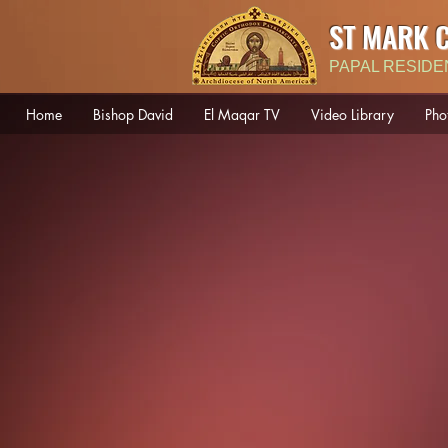
ST MARK 
PAPAL RESIDE
Home
Bishop David
El Maqar TV
Video Library
Pho